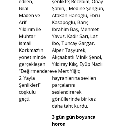
edilen,
şenlikte; Recebim, Onay
Bilal
Şahin, , Medine Şengün,
Maden ve
Atakan Hanoğlu, Ebru
Arif
Kasapoğlu, Barış
Yıldırım ile
İbrahim Baş, Mehmet
Muhtar
Yavuz, Kadir Sarı, Laz
İsmail
İbo, Tuncay Gargar,
Korkmaz’ın
Alper Taşyürek,
yönetiminde
Akçaabatlı Minik Şenol,
gerçekleşen
Yıldıray Kılıç, Eyüp Nazlı
“Değirmendere
ve Mert Yiğit;
2. Yayla
hayranlarına sevilen
Şenlikleri”
parçalarını
coşkulu
seslendirerek
geçti.
gönüllerinde bir kez
daha taht kurdu.
3 gün gün boyunca
horon