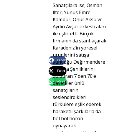
Sanatçılara ise; Osman
İlter, Yunus Emre
Kambur, Onur Aksu ve
Aydın Avşar orkestraları
ile eşlik etti. Birçok
firmanın da stant açarak
Karadeniz’in yöresel
ürünlerini satışa
Facebook
sunduğu Değirmendere
2. Yayla Şenliklerini
Twitter
dolduran 7 den 70’e
WhatsApp
davetliler ünlü
sanatçıların
seslendirdikleri
türkülere eşlik ederek
haraketli şarkılarla da
bol bol horon
oynayarak