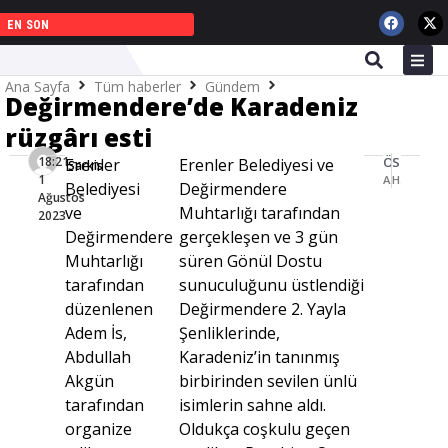
EN SON
Ana Sayfa
Tüm haberler
Gündem
Değirmendere’de Karadeniz
Değirmendere’de Karadeniz rüzgârı esti
rüzgârı esti
18:21 -
ÖNCEKI HABER
SONRAKI HABER
Erenler
Erenler Belediyesi ve
Sarkis
1
ASRİAD Sakarya, İş Geliştirme ve Ticaret Toplantıları’na yoğun ilgi
Hümeyra ile Tamer rüya gibi düğün ile evlendi
Belediyesi
Değirmendere
Ağustos
ve
Muhtarlığı tarafından
2023
Değirmendere
gerçekleşen ve 3 gün
Muhtarlığı
süren Gönül Dostu
tarafından
sunuculuğunu üstlendiği
düzenlenen
Değirmendere 2. Yayla
Adem İs,
Şenliklerinde,
Abdullah
Karadeniz’in tanınmış
Akgün
birbirinden sevilen ünlü
tarafından
isimlerin sahne aldı.
organize
Oldukça coşkulu geçen