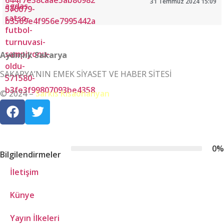
31 Temmuz 2024 15:09
Aydınlık Sakarya
SAKARYA’NIN EMEK SİYASET VE HABER SİTESİ
© 2024 –
Sarkis Kısaohanyan
0
%
Bilgilendirmeler
İletişim
Künye
Yayın İlkeleri