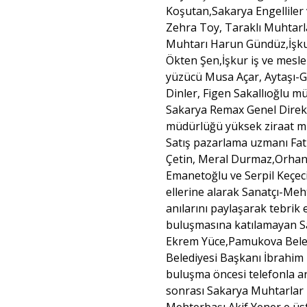
Koşutan,Sakarya Engelliler
Zehra Toy, Taraklı Muhtar
Muhtarı Harun Gündüz,İşkur
Ökten Şen,İşkur iş ve mesl
yüzücü Musa Açar, Aytaşı-Gö
Dinler, Figen Sakallıoğlu m
Sakarya Remax Genel Direk
müdürlüğü yüksek ziraat mü
Satış pazarlama uzmanı Fat
Çetin, Meral Durmaz,Orhan
Emanetoğlu ve Serpil Keçeci
ellerine alarak Sanatçı-Meht
anılarını paylaşarak tebrik
buluşmasına katılamayan S
Ekrem Yüce,Pamukova Beled
Belediyesi Başkanı İbrahim 
buluşma öncesi telefonla a
sonrası Sakarya Muhtarlar
Mehterbaşı Akif Yener e üst