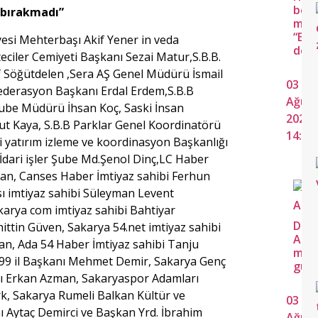
boy
 bırakmadı”
mutl
“Eve
esi Mehterbaşı Akif Yener in veda
dedi
ciler Cemiyeti Başkanı Sezai Matur,S.B.B.
 Söğütdelen ,Sera AŞ Genel Müdürü İsmail
03
ederasyon Başkanı Erdal Erdem,S.B.B
Ağus
ube Müdürü İhsan Koç, Saski İnsan
2026
t Kaya, S.B.B Parklar Genel Koordinatörü
14:40
i yatırım izleme ve koordinasyon Başkanlığı
İdari işler Şube Md.Şenol Dinç,LC Haber
an, Canses Haber İmtiyaz sahibi Ferhun
ı imtiyaz sahibi Süleyman Levent
akarya com imtiyaz sahibi Bahtiyar
Dem
ttin Güven, Sakarya 54.net imtiyaz sahibi
Aile
n, Ada 54 Haber İmtiyaz sahibi Tanju
mut
299 il Başkanı Mehmet Demir, Sakarya Genç
gün
 Erkan Azman, Sakaryaspor Adamları
k, Sakarya Rumeli Balkan Kültür ve
03
Aytaç Demirci ve Başkan Yrd. İbrahim
Ağus