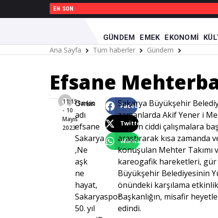
EN SON
GÜNDEM
EMEK
EKONOMI
KÜL
Ana Sayfa
Tüm haberler
Gündem
Efsane Me
Efsane Mehterba
11:15
Onun
Sakarya Büyükşehir Belediy
Sarkis
Facebook
- 10
adı
zamanlarda Akif Yener i Meh
Mayıs
Twitter
efsane
hemen ciddi çalışmalara baş
2023
Sakarya
araştırarak kısa zamanda ve
WhatsApp
,Ne
konuşulan Mehter Takımı ve
aşk
kareogafik hareketleri, gü
ne
Büyükşehir Belediyesinin Yur
hayat,
önündeki karşılama etkinlik
Sakaryaspor
Başkanlığın, misafir heyetl
50. yıl
edindi.