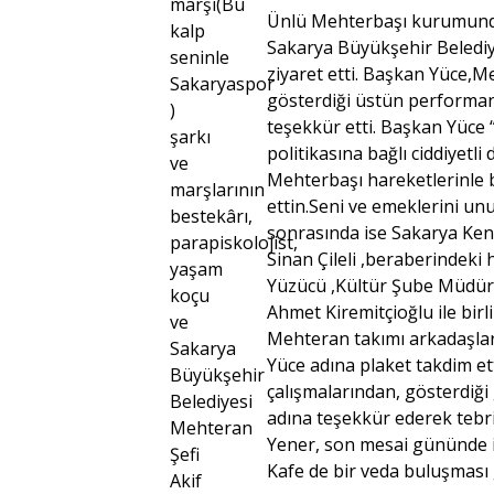
marşı(Bu
Ünlü Mehterbaşı kurumunda
kalp
Sakarya Büyükşehir Beledi
seninle
ziyaret etti. Başkan Yüce,M
Sakaryaspor
gösterdiği üstün performan
)
teşekkür etti. Başkan Yüc
şarkı
politikasına bağlı ciddiyetl
ve
Mehterbaşı hareketlerinle 
marşlarının
ettin.Seni ve emeklerini unu
bestekârı,
sonrasında ise Sakarya Ke
parapiskolojist,
Sinan Çileli ,beraberindeki
yaşam
Yüzücü ,Kültür Şube Müdürü
koçu
Ahmet Kiremitçioğlu ile bir
ve
Mehteran takımı arkadaşlar
Sakarya
Yüce adına plaket takdim ett
Büyükşehir
çalışmalarından, gösterdiği
Belediyesi
adına teşekkür ederek tebri
Mehteran
Yener, son mesai gününde i
Şefi
Kafe de bir veda buluşması 
Akif