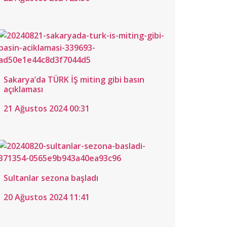
eği’ne
ret
tos
Sakarya’da TÜRK İŞ miting gibi basın
açıklaması
21 Ağustos 2024 00:31
Sultanlar sezona başladı
anur
20 Ağustos 2024 11:41
atay
 ömür