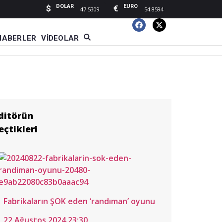
DOLAR
EURO
$
€
47.5309
54.8594
HABERLER
VIDEOLAR
ditörün
eçtikleri
kan
Fabrikaların ŞOK eden ‘randıman’ oyunu
kullukçu’dan
rya Muşlular
22 Ağustos 2024 23:30