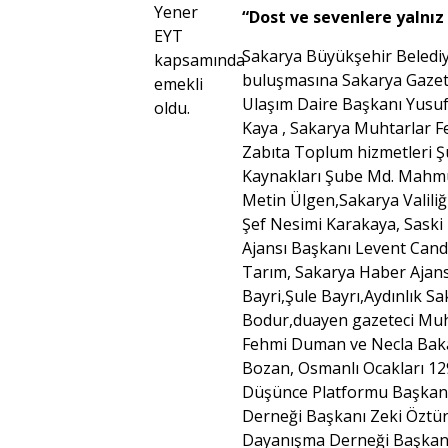
Yener
“Dost ve sevenlere yalnız
EYT
Sakarya Büyükşehir Belediy
kapsamında
buluşmasına Sakarya Gazete
emekli
Ulaşım Daire Başkanı Yusuf
oldu.
Kaya , Sakarya Muhtarlar F
Zabıta Toplum hizmetleri Ş
Kaynakları Şube Md. Mahmu
Metin Ülgen,Sakarya Valiliğ
Şef Nesimi Karakaya, Saski 
Ajansı Başkanı Levent Cand
Tarım, Sakarya Haber Ajans
Bayri,Şule Bayrı,Aydınlık S
Bodur,duayen gazeteci Muhi
Fehmi Duman ve Necla Baka
Bozan, Osmanlı Ocakları 1
Düşünce Platformu Başkanı
Derneği Başkanı Zeki Öztür
Dayanışma Derneği Başkanı 