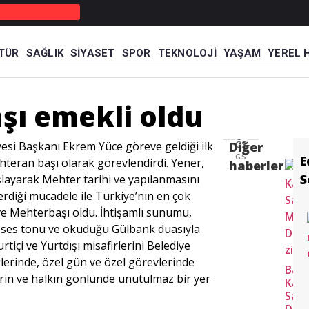
TÜR
SAĞLIK
SIYASET
SPOR
TEKNOLOJI
YAŞAM
YEREL 
hterbaşı emekli oldu
şı emekli oldu
ÖNCEKI HABER
SONRAKI HABER
esi Başkanı Ekrem Yüce göreve geldiği ilk
Diğer
Gezi Mola Turizm ile Ege’nin Saklı Köylerini gezdiler
Sakarya Dünya Arı Gününe hazırlanıyor
E
teran başı olarak görevlendirdi. Yener,
haberler
S
layarak Mehter tarihi ve yapılanmasını
rdiği mücadele ile Türkiye’nin en çok
 Mehterbaşı oldu. İhtişamlı sunumu,
r ses tonu ve okuduğu Gülbank duasıyla
tiçi ve Yurtdışı misafirlerini Belediye
lerinde, özel gün ve özel görevlerinde
Baş
erin ve halkın gönlünde unutulmaz bir yer
Kara
Saka