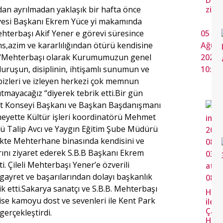
Dern
n ayrılmadan yaklaşık bir hafta önce
ziya
yesi Başkanı Ekrem Yüce yi makamında
ehterbaşı Akif Yener e görevi süresince
05
s,azim ve kararlılığından ötürü kendisine
Ağus
e “Mehterbaşı olarak Kurumumuzun genel
2026
i duruşun, disiplinin, ihtişamlı sunumun ve
10:29
bizleri ve izleyen herkezi çok memnun
tmayacağız “diyerek tebrik etti.Bir gün
nt Konseyi Başkanı ve Başkan Başdanışmanı
 heyette Kültür işleri koordinatörü Mehmet
 Talip Avcı ve Yaygın Eğitim Şube Müdürü
likte Mehterhane binasında kendisini ve
ını ziyaret ederek S.B.B Başkanı Ekrem
i. Çileli Mehterbaşı Yener’e özverili
 gayret ve başarılarından dolayı başkanlık
k etti.Sakarya sanatçı ve S.B.B. Mehterbaşı
Hav
se kamoyu dost ve sevenleri ile Kent Park
ile
Çağ
gerçekleştirdi.
Han