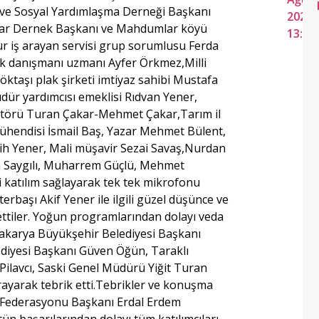
 ve Sosyal Yardımlaşma Derneği Başkanı
2026
lar Dernek Başkanı ve Mahdumlar köyü
13:46
 iş arayan servisi grup sorumlusu Ferda
ek danışmanı uzmanı Ayfer Örkmez,Milli
ktaşı plak şirketi imtiyaz sahibi Mustafa
üdür yardımcısı emeklisi Rıdvan Yener,
törü Turan Çakar-Mehmet Çakar,Tarım il
hendisi İsmail Baş, Yazar Mehmet Bülent,
ih Yener, Mali müşavir Sezai Savaş,Nurdan
 Saygılı, Muharrem Güçlü, Mehmet
 katılım sağlayarak tek tek mikrofonu
erbaşı Akif Yener ile ilgili güzel düşünce ve
 ettiler. Yoğun programlarından dolayı veda
akarya Büyükşehir Belediyesi Başkanı
iyesi Başkanı Güven Öğün, Taraklı
Pilavcı, Saski Genel Müdürü Yiğit Turan
rayarak tebrik etti.Tebrikler ve konuşma
 Federasyonu Başkanı Erdal Erdem
ün başarılarından dolayı tüm katılımcıları