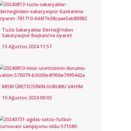
u
uluğa
t”
Tuzla Sakaryalılar Derneği’nden
Sakaryaspor Başkanı’na ziyaret
tos
13 Ağustos 2024 11:57
MISIR ÜRETİCİSİNİN DURUMU VAHİM
etoğlu
10 Ağustos 2024 00:03
sinin
lu
ü
tos