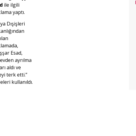
ad
ile ilgili
klama yaptı.
ya Dışişleri
anlığından
ılan
klamada,
şşar Esad,
evden ayrılma
arı aldı ve
yi terk etti.”
eleri kullanıldı.