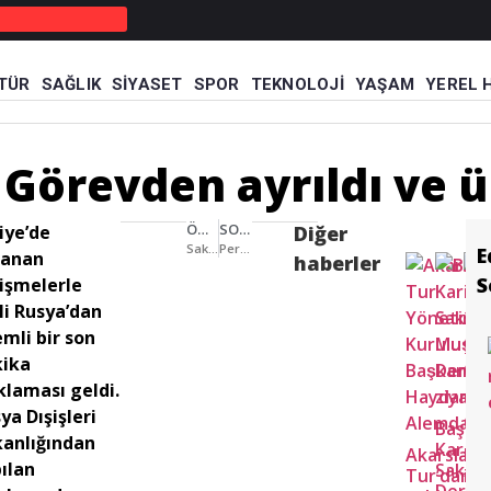
TÜR
SAĞLIK
SIYASET
SPOR
TEKNOLOJI
YAŞAM
YEREL 
aması! Görevden ayrıldı ve ülkeyi terk etti
Görevden ayrıldı ve ül
ÖNCEKI HABER
SONRAKI HABER
iye’de
Diğer
Sakarya Voleybol 3 Beykoz Belediye 0
Perinçek “Neyin bayramını kutluyorsunuz?”
E
şanan
haberler
S
işmelerle
ili Rusya’dan
mli bir son
kika
klaması geldi.
ya Dışişleri
Başka
anlığından
Karaku
Akarslanl
Ha
ılan
Sakary
Tur’dan
ile