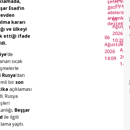
Derneğ
ıklamada,
şehit ve
Ça
ziyare
gazi
Ha
şar Esad’ın
ailelerine
bo
revden
anlamlı
mu
05
ılma kararı
destek
“Ev
Ağusto
ığı ve ülkeyi
de
2026
k ettiği ifade
06
10:29
ldi.
03
Ağustos
Ağu
2026
iye
‘de
202
14:09
anan sıcak
14:4
işmelerle
li
Rusya
‘dan
mli bir
son
kika
açıklaması
di. Rusya
şleri
anlığı,
Beşşar
ad
ile ilgili
klama yaptı.