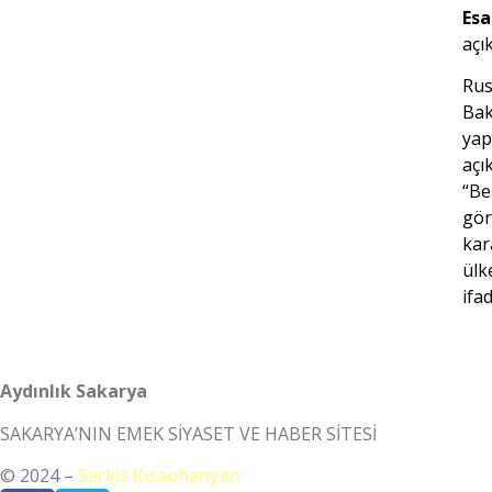
Es
açı
Rus
Bak
yap
açı
“Be
gör
kar
ülke
ifad
Aydınlık Sakarya
SAKARYA’NIN EMEK SİYASET VE HABER SİTESİ
© 2024 –
Sarkis Kısaohanyan