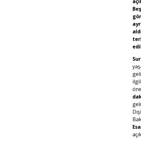
aç
Beş
gö
ayr
ald
ter
edi
Sur
yaş
gel
ilgi
öne
da
gel
Dışi
Bak
Es
açı