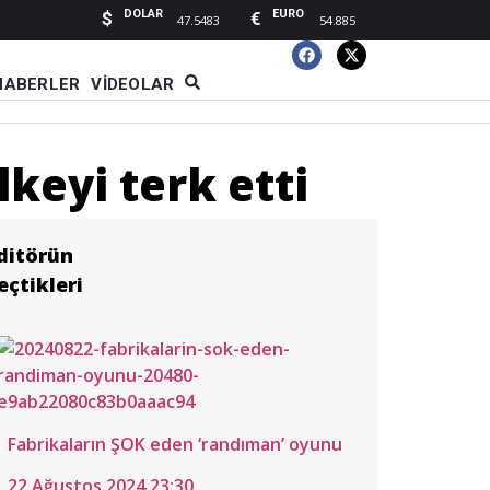
DOLAR
EURO
$
€
47.5483
54.885
HABERLER
VIDEOLAR
keyi terk etti
ditörün
eçtikleri
n
Fabrikaların ŞOK eden ‘randıman’ oyunu
llukçu’dan
ar
vanur
a Muşlular
22 Ağustos 2024 23:30