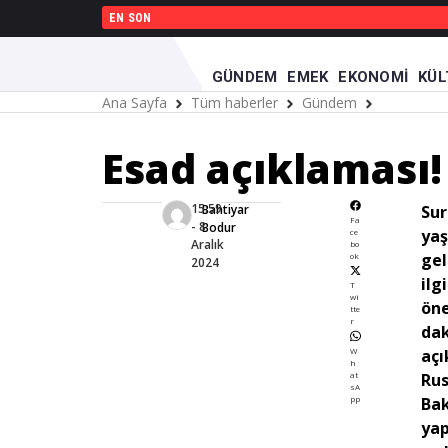
EN SON
GÜNDEM
EMEK
EKONOMI
KÜL
Ana Sayfa
Tüm haberler
Gündem
Esad açıkl
Esad açıklaması! 
15:59
Bahtiyar
Sur
Fa
- 8
Bodur
ya
ce
Aralık
bo
gel
ok
2024
ilg
T
wi
öne
tte
r
da
W
açı
h
at
Rus
sA
pp
Bak
yap