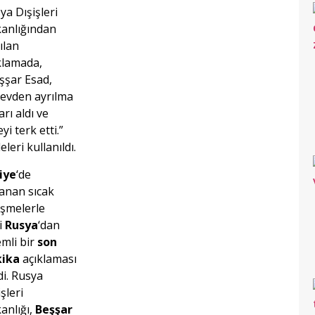
ya Dışişleri
anlığından
ılan
klamada,
şşar Esad,
evden ayrılma
arı aldı ve
yi terk etti.”
eleri kullanıldı.
iye
‘de
anan sıcak
işmelerle
li
Rusya
‘dan
mli bir
son
kika
açıklaması
di. Rusya
şleri
anlığı,
Beşşar