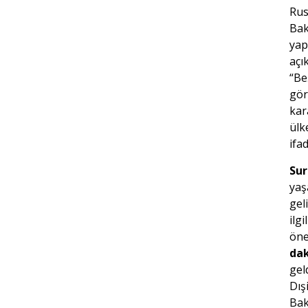
Rus
Bak
yap
açı
“Be
gör
kar
ülke
ifad
Sur
yaş
gel
ilgi
öne
da
gel
Dışi
Bak