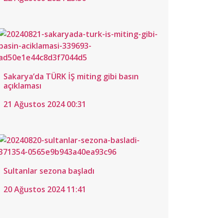
i’ne
ğatay
t
n ömür
yu
tluluğa
et”
s
di
Sakarya’da TÜRK İŞ miting gibi basın
stos
açıklaması
6
21 Ağustos 2024 00:31
0
Sultanlar sezona başladı
20 Ağustos 2024 11:41