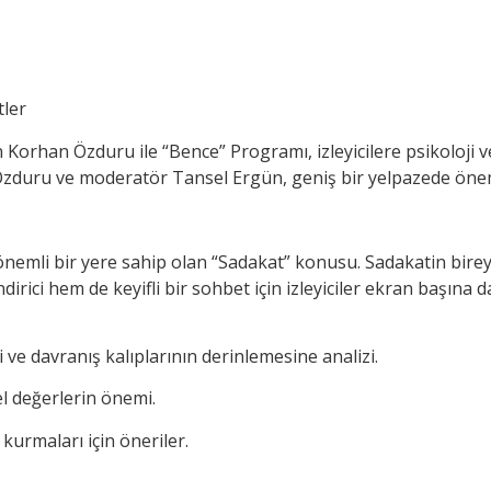
tler
Korhan Özduru ile “Bence” Programı, izleyicilere psikoloji v
uru ve moderatör Tansel Ergün, geniş bir yelpazede önemli
önemli bir yere sahip olan “Sadakat” konusu. Sadakatin bireyl
irici hem de keyifli bir sohbet için izleyiciler ekran başına da
 ve davranış kalıplarının derinlemesine analizi.
sel değerlerin önemi.
kurmaları için öneriler.