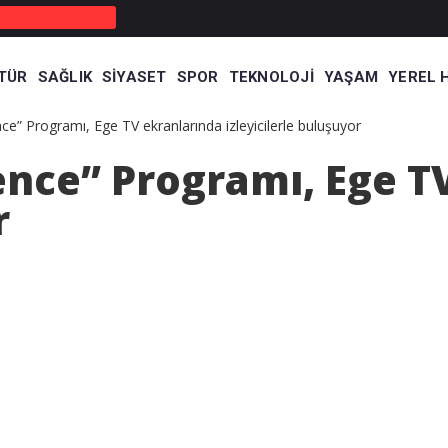
TÜR
SAĞLIK
SIYASET
SPOR
TEKNOLOJI
YAŞAM
YEREL 
e” Programı, Ege TV ekranlarında izleyicilerle buluşuyor
ence” Programı, Ege T
r