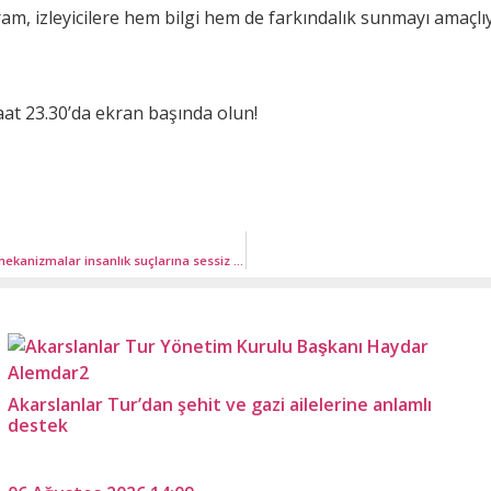
m, izleyicilere hem bilgi hem de farkındalık sunmayı amaçlıyo
at 23.30’da ekran başında olun!
Eyüp Akbal’ın ev sahipliğinde Cumhurbaşkanı Erdoğan’dan güçlü mesaj; “Küresel mekanizmalar insanlık suçlarına sessiz kalıyor”
Akarslanlar Tur’dan şehit ve gazi ailelerine anlamlı
destek