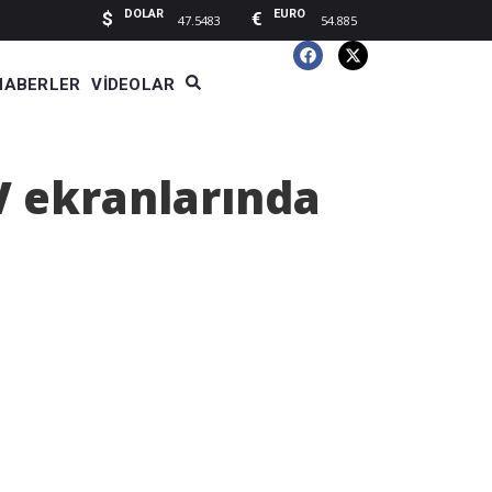
DOLAR
EURO
$
€
47.5483
54.885
HABERLER
VIDEOLAR
V ekranlarında