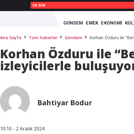
EN SON
GÜNDEM
EMEK
EKONOMI
KÜL
Ana Sayfa
Tüm haberler
Gündem
Korhan Özduru ile “Benc
Korhan Özduru ile “B
izleyicilerle buluşuyo
Bahtiyar Bodur
10:10 - 2 Aralık 2024