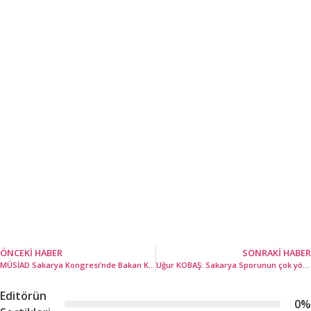
ÖNCEKI HABER
SONRAKI HABER
MÜSİAD Sakarya Kongresi’nde Bakan Kacır’dan müjde; ‘Model Fabrika’ geliyor!
Uğur KOBAŞ: Sakarya Sporunun çok yönlü lideri
Editörün
0
%