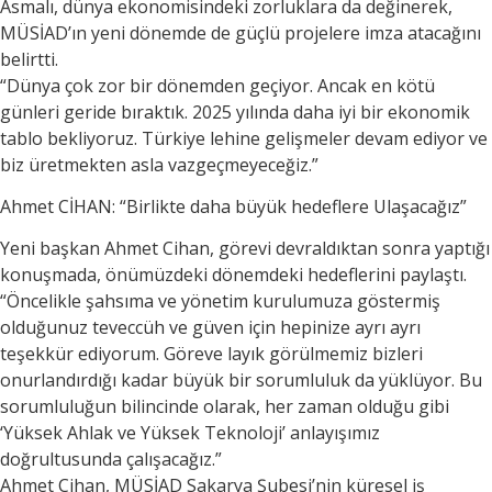
Asmalı, dünya ekonomisindeki zorluklara da değinerek,
MÜSİAD’ın yeni dönemde de güçlü projelere imza atacağını
belirtti.
“Dünya çok zor bir dönemden geçiyor. Ancak en kötü
günleri geride bıraktık. 2025 yılında daha iyi bir ekonomik
tablo bekliyoruz. Türkiye lehine gelişmeler devam ediyor ve
biz üretmekten asla vazgeçmeyeceğiz.”
Ahmet CİHAN: “Birlikte daha büyük hedeflere Ulaşacağız”
Yeni başkan Ahmet Cihan, görevi devraldıktan sonra yaptığı
konuşmada, önümüzdeki dönemdeki hedeflerini paylaştı.
“Öncelikle şahsıma ve yönetim kurulumuza göstermiş
olduğunuz teveccüh ve güven için hepinize ayrı ayrı
teşekkür ediyorum. Göreve layık görülmemiz bizleri
onurlandırdığı kadar büyük bir sorumluluk da yüklüyor. Bu
sorumluluğun bilincinde olarak, her zaman olduğu gibi
‘Yüksek Ahlak ve Yüksek Teknoloji’ anlayışımız
doğrultusunda çalışacağız.”
Ahmet Cihan, MÜSİAD Sakarya Şubesi’nin küresel iş