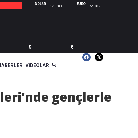
DOLAR
EURO
47.5483
54.885
$
€
HABERLER
VIDEOLAR
eri’nde gençlerle