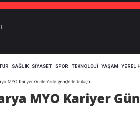
t
TÜR
SAĞLIK
SIYASET
SPOR
TEKNOLOJI
YAŞAM
YEREL 
ya MYO Kariyer Günleri’nde gençlerle buluştu
rya MYO Kariyer Günl