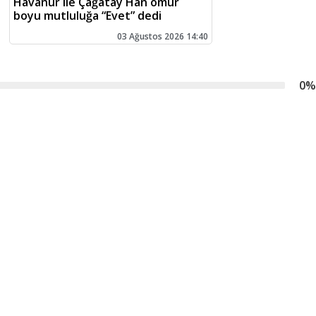
Havanur ile Çağatay Han ömür
boyu mutluluğa “Evet” dedi
03 Ağustos 2026 14:40
0
%