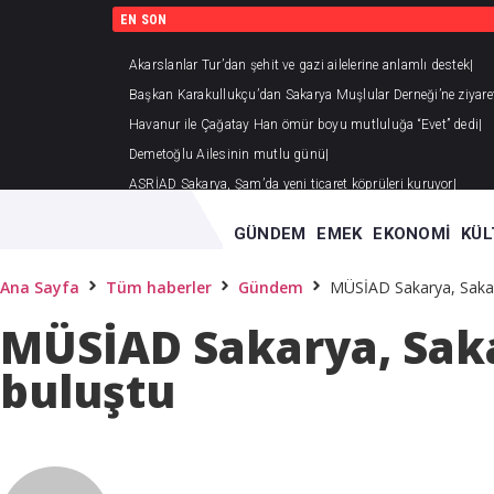
EN SON
Akarslanlar Tur’dan şehit ve gazi ailelerine anlamlı destek
Başkan Karakullukçu’dan Sakarya Muşlular Derneği’ne ziyare
Havanur ile Çağatay Han ömür boyu mutluluğa “Evet” dedi
Demetoğlu Ailesinin mutlu günü
ASRİAD Sakarya, Şam’da yeni ticaret köprüleri kuruyor
GÜNDEM
EMEK
EKONOMI
KÜL
Ana Sayfa
Tüm haberler
Gündem
MÜSİAD Sakarya, Sakar
MÜSİAD Sakarya, Saka
buluştu