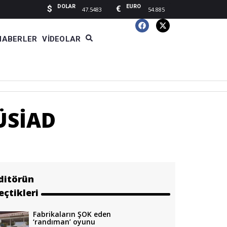
DOLAR
EURO
$
€
47.5483
54.885
HABERLER
VIDEOLAR
ÜSİAD
ditörün
eçtikleri
Fabrikaların ŞOK eden
‘randıman’ oyunu