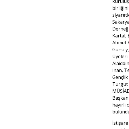
kuruluşl
birliğin
ziyaret
Sakarya
Derneği
Kartal,
Ahmet A
Gürsoy,
Üyeleri 
Alaiddin
İnan, Te
Gençlik 
Turgut B
MÜSİAD
Başkanı
hayırlı 
bulundu
İstişar