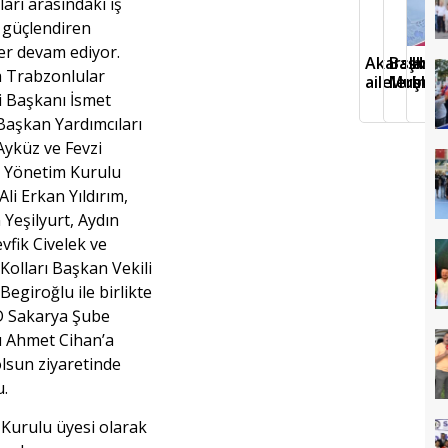
arı arasındaki iş
i güçlendiren
ler devam ediyor.
Akarslanla
Başkan 
Hava
 Trabzonlular
ailelerine
Muşlula
boyu
 Başkanı İsmet
 Başkan Yardımcıları
yküz ve Fevzi
 Yönetim Kurulu
Ali Erkan Yıldırım,
 Yeşilyurt, Aydın
vfik Civelek ve
Kolları Başkan Vekili
egiroğlu ile birlikte
 Sakarya Şube
 Ahmet Cihan’a
olsun ziyaretinde
.
e Kurulu üyesi olarak