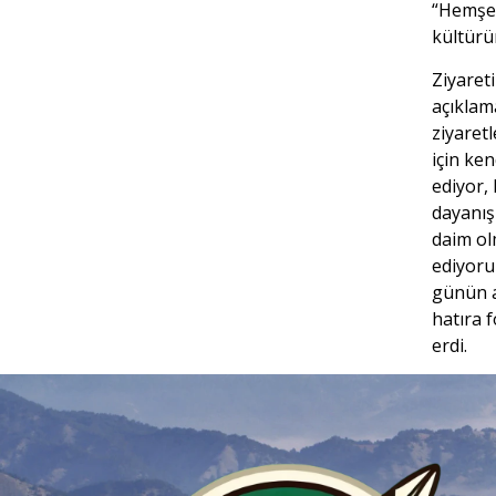
“Hemşer
kültürü
Ziyaret
açıklam
ziyaretl
için ke
ediyor,
dayanı
daim ol
ediyoru
günün a
hatıra f
erdi.