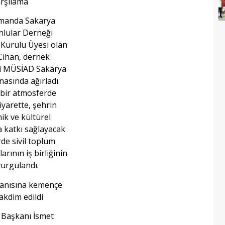
arşılama
amanda Sakarya
lular Derneği
e Kurulu Üyesi olan
ihan, dernek
i MÜSİAD Sakarya
nasında ağırladı.
bir atmosferde
iyarette, şehrin
k ve kültürel
a katkı sağlayacak
rde sivil toplum
arının iş birliğinin
urgulandı.
 anısına kemençe
akdim edildi
Başkanı İsmet