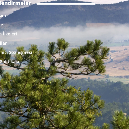
ilendirmeler
işim
ye
 İlkeleri
llar
anıcı Sözleşmesi
Politikası