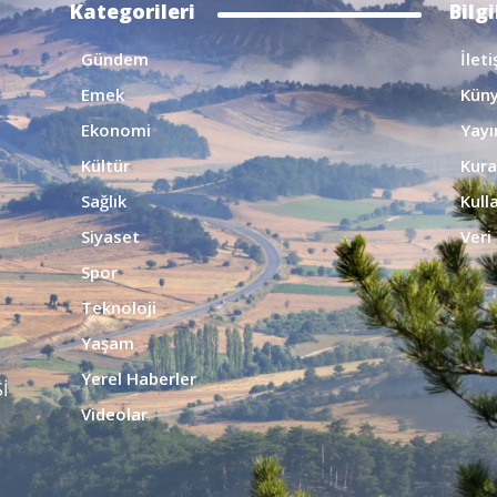
Kategorileri
Bilg
Gündem
İlet
Emek
Kün
Ekonomi
Yayın
Kültür
Kura
Sağlık
Kull
Siyaset
Veri 
Spor
Teknoloji
Yaşam
Yerel Haberler
İ
Videolar