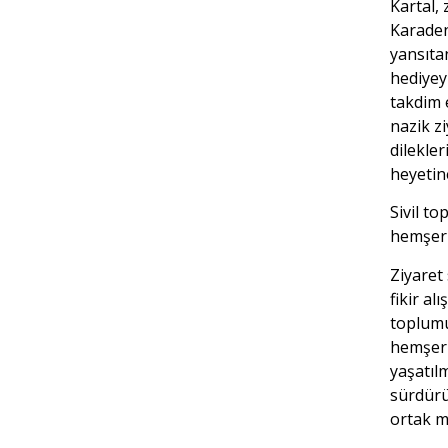
Kartal, 
Karaden
yansıta
hediyey
takdim 
nazik zi
dilekler
heyetin
Sivil t
hemşeri
Ziyaret 
fikir alı
toplum
hemşeril
yaşatıl
sürdür
ortak me