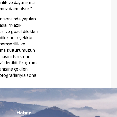
ilik ve dayanışma
müz daim olsun”
in sonunda yapılan
ada, “Nazik
eri ve güzel dilekleri
ndilerine teşekkür
 hemşerilik ve
şma kültürümüzün
masını temenni
z” denildi. Program,
nısına çekilen
otoğraflarıyla sona
Haber