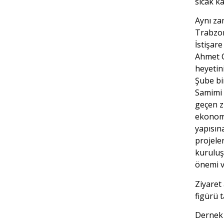
sıcak k
Aynı z
Trabzon
İstişar
Ahmet C
heyetin
Şube bi
Samimi 
geçen z
ekonomi
yapısın
projele
kuruluşl
önemi v
Ziyaret
figürü t
Dernek 