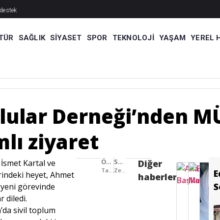
 destek
’ne ziyaret
et” dedi
uyor
TÜR
SAĞLIK
SIYASET
SPOR
TEKNOLOJI
YAŞAM
YEREL 
rabzonlular Derneği’nden MÜSİAD Sakarya’ya anlamlı ziyaret
lular Derneği’nden M
lı ziyaret
ÖNCEKI HABER
SONRAKI HABER
İsmet Kartal ve
Diğer
Tarihi karar! PKK fesih kararını açıkladı! Kongrede silah bırakma kararı alındı
Zehra Nida Özdemir, sağlıklı beslenme yolculuğunda kendi kliniğini açtı
E
indeki heyet, Ahmet
haberler
S
 yeni görevinde
r diledi.
’da sivil toplum