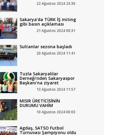
22 Ağustos 2024 23:30
r Tur’dan şehit ve gazi
Karakullukçu’dan Sakarya
nur ile Çağatay Han ömür
Sakarya’da TÜRK İŞ miting
gibi basın açıklaması
 anlamlı destek
r Derneği’ne ziyaret
 mutluluğa “Evet” dedi
21 Ağustos 2024 00:31
06 Ağustos 2026 14:09
05 Ağustos 2026 10:29
03 Ağustos 2026 14:40
Sultanlar sezona başladı
20 Ağustos 2024 11:41
Tuzla Sakaryalılar
Derneği’nden Sakaryaspor
Başkanı’na ziyaret
13 Ağustos 2024 11:57
MISIR ÜRETİCİSİNİN
DURUMU VAHİM
10 Ağustos 2024 00:03
Agdaş, SATSO Futbol
Turnuvası Şampiyonu oldu