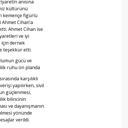
ziyaretin anısına
iz kültürünü
n kemençe figürlü
i Ahmet Cihan’a
etti. Ahmet Cihan ise
yaretleri ve iyi
i için dernek
e teşekkür etti.
oplumun gücü ve
lik ruhu ön planda
sırasında karşılıklı
şverişi yapılırken, sivil
un güçlenmesi,
ik bilincinin
ması ve dayanışmanın
ülmesi yönünde
sajlar verildi.