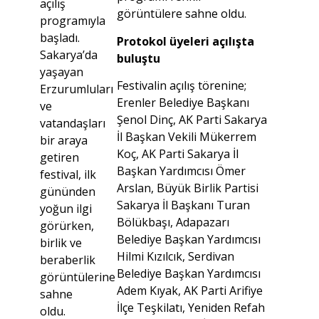
açılış
görüntülere sahne oldu.
programıyla
başladı.
Protokol üyeleri açılışta
Sakarya’da
buluştu
yaşayan
Festivalin açılış törenine;
Erzurumluları
Erenler Belediye Başkanı
ve
Şenol Dinç, AK Parti Sakarya
vatandaşları
İl Başkan Vekili Mükerrem
bir araya
Koç, AK Parti Sakarya İl
getiren
Başkan Yardımcısı Ömer
festival, ilk
Arslan, Büyük Birlik Partisi
gününden
Sakarya İl Başkanı Turan
yoğun ilgi
Bölükbaşı, Adapazarı
görürken,
Belediye Başkan Yardımcısı
birlik ve
Hilmi Kızılcık, Serdivan
beraberlik
Belediye Başkan Yardımcısı
görüntülerine
Adem Kıyak, AK Parti Arifiye
sahne
İlçe Teşkilatı, Yeniden Refah
oldu.