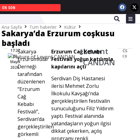
EN SON
Ana Sayfa
Tüm haberler
Kültür
Sakarya’da Erzurum coşkusu
Sakarya’da Erzurum coşkusu başladı
başladı
Levent
17:27
ÖNCEKI KÖŞE YAZISI
SONRAKI KÖŞE YAZISI
Sakarya
Erzurum Cağ Kebabı
- 22
Erzurum Cağ Kebabı Festivali’nde hemşehri dernekleri buluştu
Binlerce kişi Uğur Işılak konserinde buluştu
Erzurumlular
Festivali yoğun katılımla
CANDAN
Mayıs
Derneği
kapılarını açtı
2026
tarafından
Serdivan Diş Hastanesi
düzenlenen
ilerisi Mehmet Zorlu
“Erzurum
İlkokulu Kavşağı’nda
Cağ
gerçekleştirilen festivalin
Kebabı
sunuculuğunu Filiz Yıldırım
Festivali”,
yaptı. Festival alanında
Serdivan’da
vatandaşların yoğun ilgisi
gerçekleştirilen
dikkat çekerken, açılış
görkemli
programı renkli