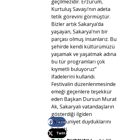
geçilmezidir. Erzurum,
Kurtuluş Savaşı’nın adeta
tetik görevini görmüştür.
Bizler artık Sakarya’da
yaşayan, Sakarya’nın bir
parçası olmuş insanlarız. Bu
şehirde kendi kültürümüzü
yaşamak ve yaşatmak adına
bu tür programları çok
kıymetli buluyoruz”
ifadelerini kullandı.
Festivalin düzenlenmesinde
emeği geçenlere teşekkür
eden Başkan Dursun Murat
Ak, Sakaryalı vatandaşların
gösterdiği ilgiden
memnuniyet duyduklarını
Facebook
belirtti.
Twitter