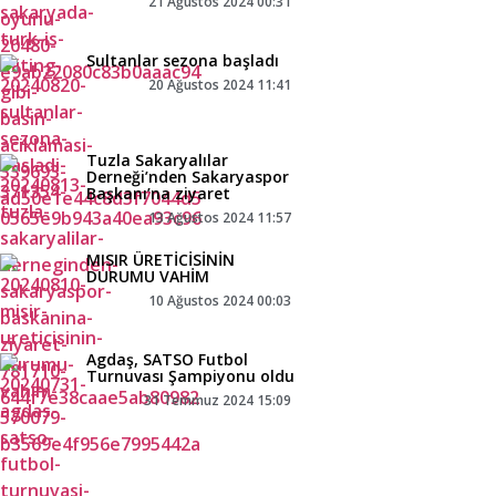
21 Ağustos 2024 00:31
Sultanlar sezona başladı
20 Ağustos 2024 11:41
Tuzla Sakaryalılar
Derneği’nden Sakaryaspor
Başkanı’na ziyaret
13 Ağustos 2024 11:57
MISIR ÜRETİCİSİNİN
DURUMU VAHİM
10 Ağustos 2024 00:03
Agdaş, SATSO Futbol
Turnuvası Şampiyonu oldu
31 Temmuz 2024 15:09