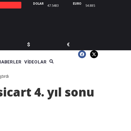
DOLAR
EURO
47.5483
54.885
$
€
HABERLER
VIDEOLAR
tırdı
cart 4. yıl sonu