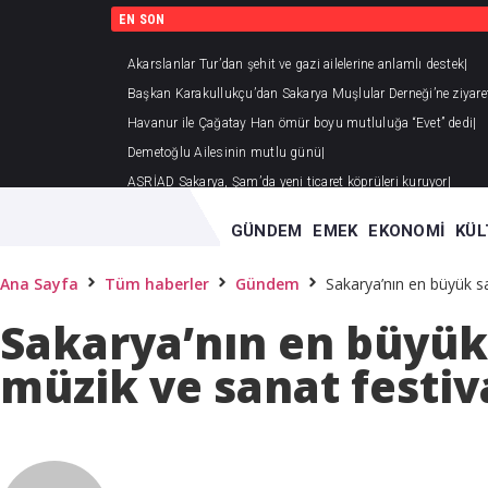
EN SON
Akarslanlar Tur’dan şehit ve gazi ailelerine anlamlı destek
Başkan Karakullukçu’dan Sakarya Muşlular Derneği’ne ziyare
Havanur ile Çağatay Han ömür boyu mutluluğa “Evet” dedi
Demetoğlu Ailesinin mutlu günü
ASRİAD Sakarya, Şam’da yeni ticaret köprüleri kuruyor
GÜNDEM
EMEK
EKONOMI
KÜL
Ana Sayfa
Tüm haberler
Gündem
Sakarya’nın en büyük sa
Sakarya’nın en büyük 
müzik ve sanat festiv