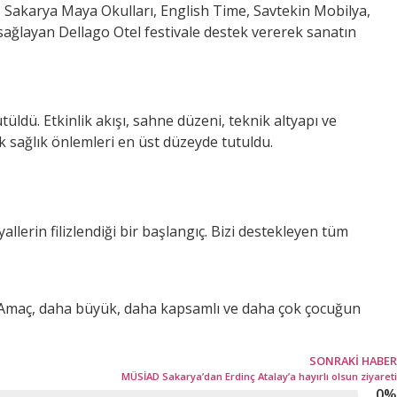
 Sakarya Maya Okulları, English Time, Savtekin Mobilya,
i sağlayan Dellago Otel festivale destek vererek sanatın
üldü. Etkinlik akışı, sahne düzeni, teknik altyapı ve
k sağlık önlemleri en üst düzeyde tutuldu.
allerin filizlendiği bir başlangıç. Bizi destekleyen tüm
rdu. Amaç, daha büyük, daha kapsamlı ve daha çok çocuğun
SONRAKI HABER
MÜSİAD Sakarya’dan Erdinç Atalay’a hayırlı olsun ziyareti
0
%