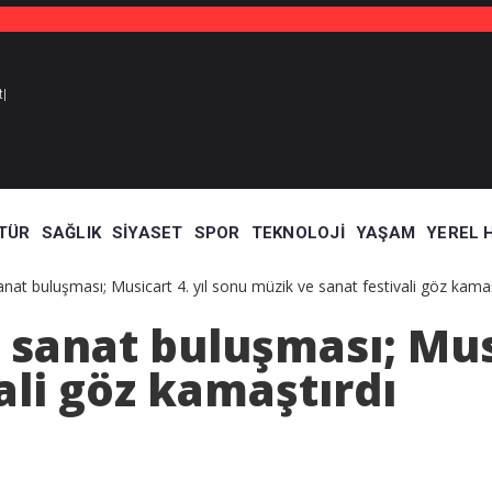
t
TÜR
SAĞLIK
SIYASET
SPOR
TEKNOLOJI
YAŞAM
YEREL 
nat buluşması; Musicart 4. yıl sonu müzik ve sanat festivali göz kamaş
sanat buluşması; Musi
ali göz kamaştırdı