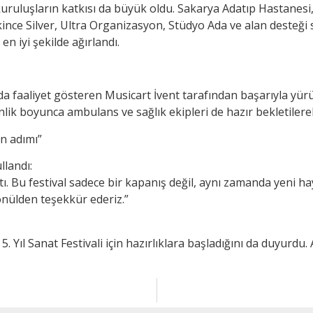
uluşların katkısı da büyük oldu. Sakarya Adatıp Hastanesi,
Tekince Silver, Ultra Organizasyon, Stüdyo Ada ve alan desteğ
en iyi şekilde ağırlandı.
da faaliyet gösteren Musicart İvent tarafından başarıyla yürüt
nlik boyunca ambulans ve sağlık ekipleri de hazır bekletilere
ın adımı”
llandı:
tı. Bu festival sadece bir kapanış değil, aynı zamanda yeni hay
önülden teşekkür ederiz.”
n 5. Yıl Sanat Festivali için hazırlıklara başladığını da duyu