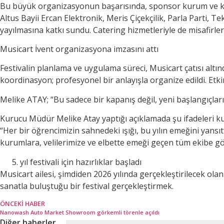
Bu büyük organizasyonun başarısında, sponsor kurum ve kur
Altus Bayii Ercan Elektronik, Meris Çiçekçilik, Parla Parti, 
yayılmasına katkı sundu. Catering hizmetleriyle de misafirler 
Musicart İvent organizasyona imzasını attı
Festivalin planlama ve uygulama süreci, Musicart çatısı altın
koordinasyon; profesyonel bir anlayışla organize edildi. Etki
Melike ATAY; “Bu sadece bir kapanış değil, yeni başlangıçlar
Kurucu Müdür Melike Atay yaptığı açıklamada şu ifadeleri ku
“Her bir öğrencimizin sahnedeki ışığı, bu yılın emeğini yansıt
kurumlara, velilerimize ve elbette emeği geçen tüm ekibe g
yıl festivali için hazırlıklar başladı
Musicart ailesi, şimdiden 2026 yılında gerçekleştirilecek ola
sanatla buluştuğu bir festival gerçekleştirmek.
ÖNCEKI HABER
Nanowash Auto Market Showroom görkemli törenle açıldı
Diğer haberler