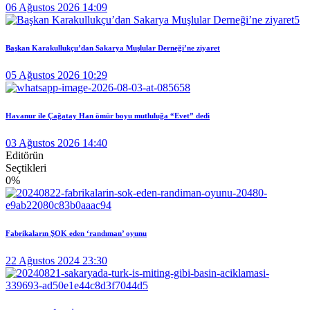
06 Ağustos 2026 14:09
Başkan Karakullukçu’dan Sakarya Muşlular Derneği’ne ziyaret
05 Ağustos 2026 10:29
Havanur ile Çağatay Han ömür boyu mutluluğa “Evet” dedi
03 Ağustos 2026 14:40
Editörün
Seçtikleri
0
%
Fabrikaların ŞOK eden ‘randıman’ oyunu
22 Ağustos 2024 23:30