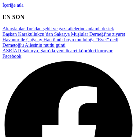
İçeriğe atla
EN SON
Akarslanlar Tur’dan şehit ve gazi ailelerine anlamlı destek
Başkan Karakullukçu’dan Sakarya Muşlular Derneği’ne ziyaret
Havanur ile Çağatay Han ömür boyu mutluluğa “Evet” dedi
Demetoğlu Ailesinin mutlu günü
ASRİAD Sakarya, Şam’da yeni ticaret köprüleri kuruyor
Facebook