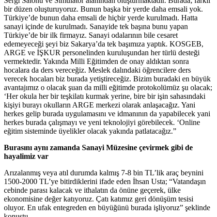
Sergi Salonu ve Simülatör alanından oluşturmaktadır. Burada; farklı
bir düzen oluşturuyoruz. Bunun başka bir yerde daha emsali yok.
Türkiye’de bunun daha emsali de hiçbir yerde kurulmadı. Hatta
sanayi içinde de kurulmadı. Sanayide tek başına bunu yapan
Türkiye’de bir ilk firmayız. Sanayi odalarının bile cesaret
edemeyeceği şeyi biz Sakarya’da tek başımıza yaptık. KOSGEB,
ARGE ve İŞKUR personelinden kuruluşundan her türlü desteği
vermektedir. Yakında Milli Eğitimden de onay aldıktan sonra
hocalara da ders vereceğiz. Meslek dalındaki öğrencilere ders
verecek hocaları biz burada yetiştireceğiz. Bizim buradaki en büyük
avantajımız o olacak şuan da milli eğitimde protokolümüz şu olacak;
‘Her okula her bir teşkilatı kurmak yerine, bire bir işin sahasındaki
kişiyi burayı okulların ARGE merkezi olarak anlaşacağız. Yani
herkes gelip burada uygulamasını ve idmanının da yapabilecek yani
herkes burada çalışmayı ve yeni teknolojiyi görebilecek. ‘Online
eğitim sisteminde üyelikler olacak yakında patlatacağız.”
Burasını aynı zamanda Sanayi Müzesine çevirmek gibi de
hayalimiz var
Arızalanmış veya atıl durumda kalmış 7-8 bin TL’lik araç beynini
1500-2000 TL’ye bitirdiklerini ifade eden İhsan Usta; “Vatandaşın
cebinde parası kalacak ve ithalatın da önüne geçerek, ülke
ekonomisine değer katıyoruz. Çatı katımız geri dönüşüm tesisi
oluyor. En ufak entegreden en büyüğünü burada işliyoruz” şeklinde
konuştu.