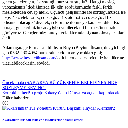
gelen gençler için, ilk sorduğumuz soru şuydu? ‘Hangi mesleği
yapacaksınız’ dediğimizde ilk gün sorduğumuzda farklı farklı
mesleklerden cevap aldık. Üçüncü gelişlerinde ise sorduğumuzda ise
hepsi ‘biz elektronikçi olacağız. Biz otomotivci olacağız. Biz
bilişimci olacağız’ diyerek, sektörüne dönmeye karar verdiler. Biz
burayı, gençlerimizin sanayiyi sevebilecekleri bir mekân olarak
görüyoruz. Gençlerimiz; buraya geldiklerinde pişman olmayacaklar”
dedi.
Adaotogarage Firma sahibi İhsan Boya (Beyinci İhsan); detaylı bilgi
için 0532 280 4054 numaralı telefonu arayacakları gibi;
http://www.beyinciihsan.com/
adlı internet sitesinden de kendilerine
ulaşılabileceklerini söyledi
Önceki haber
SAKARYA BÜYÜKŞEHİR BELEDİYESİNDE
SÖZLEŞME SEVİNCİ
Sonraki haber
Bu proje Sakarya’dan Dünya’ya açılan kapı olacak
Diğer haberler
0
%
Akarslanlar Tur’dan şehit ve gazi ailelerine anlamlı destek