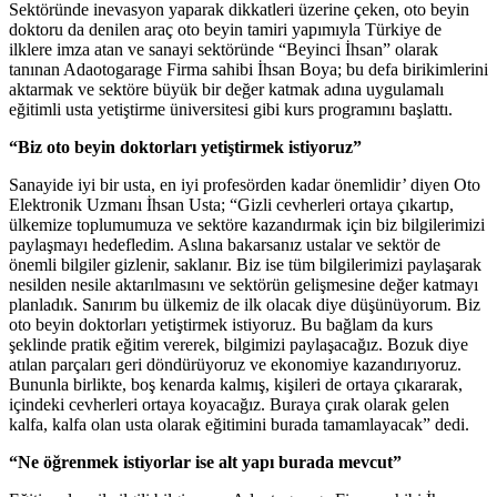
Sektöründe inevasyon yaparak dikkatleri üzerine çeken, oto beyin
doktoru da denilen araç oto beyin tamiri yapımıyla Türkiye de
ilklere imza atan ve sanayi sektöründe “Beyinci İhsan” olarak
tanınan Adaotogarage Firma sahibi İhsan Boya; bu defa birikimlerini
aktarmak ve sektöre büyük bir değer katmak adına uygulamalı
eğitimli usta yetiştirme üniversitesi gibi kurs programını başlattı.
“Biz oto beyin doktorları yetiştirmek istiyoruz”
Sanayide iyi bir usta, en iyi profesörden kadar önemlidir’ diyen Oto
Elektronik Uzmanı İhsan Usta; “Gizli cevherleri ortaya çıkartıp,
ülkemize toplumumuza ve sektöre kazandırmak için biz bilgilerimizi
paylaşmayı hedefledim. Aslına bakarsanız ustalar ve sektör de
önemli bilgiler gizlenir, saklanır. Biz ise tüm bilgilerimizi paylaşarak
nesilden nesile aktarılmasını ve sektörün gelişmesine değer katmayı
planladık. Sanırım bu ülkemiz de ilk olacak diye düşünüyorum. Biz
oto beyin doktorları yetiştirmek istiyoruz. Bu bağlam da kurs
şeklinde pratik eğitim vererek, bilgimizi paylaşacağız. Bozuk diye
atılan parçaları geri döndürüyoruz ve ekonomiye kazandırıyoruz.
Bununla birlikte, boş kenarda kalmış, kişileri de ortaya çıkararak,
içindeki cevherleri ortaya koyacağız. Buraya çırak olarak gelen
kalfa, kalfa olan usta olarak eğitimini burada tamamlayacak” dedi.
“Ne öğrenmek istiyorlar ise alt yapı burada mevcut”