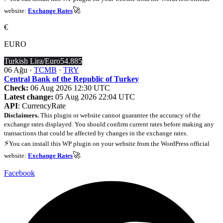
🚀
website:
Exchange Rates
€
EURO
Turkish Lira/Euro
54.885
06 Ağu ·
TCMB
·
TRY
Central Bank of the Republic of Turkey
Check:
06 Aug 2026 12:30 UTC
Latest change:
05 Aug 2026 22:04 UTC
API
: CurrencyRate
Disclaimers.
This plugin or website cannot guarantee the accuracy of the
exchange rates displayed. You should confirm current rates before making any
transactions that could be affected by changes in the exchange rates.
⚡
You can install this WP plugin on your website from the WordPress official
🚀
website:
Exchange Rates
Facebook