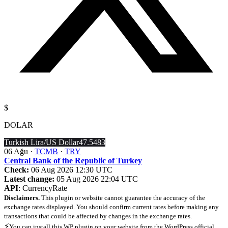
$
DOLAR
Turkish Lira/US Dollar
47.5483
06 Ağu ·
TCMB
·
TRY
Central Bank of the Republic of Turkey
Check:
06 Aug 2026 12:30 UTC
Latest change:
05 Aug 2026 22:04 UTC
API
: CurrencyRate
Disclaimers.
This plugin or website cannot guarantee the accuracy of the
exchange rates displayed. You should confirm current rates before making any
transactions that could be affected by changes in the exchange rates.
⚡
You can install this WP plugin on your website from the WordPress official