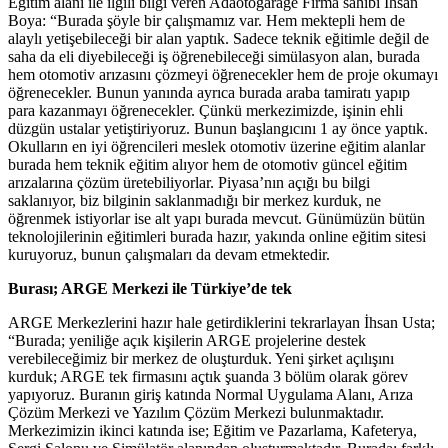
Eğitim alanı ile ilgili bilgi veren Adaotogarage Firma sahibi İhsan
Boya: “Burada şöyle bir çalışmamız var. Hem mektepli hem de
alaylı yetişebileceği bir alan yaptık. Sadece teknik eğitimle değil de
saha da eli diyebileceği iş öğrenebileceği simülasyon alan, burada
hem otomotiv arızasını çözmeyi öğrenecekler hem de proje okumayı
öğrenecekler. Bunun yanında ayrıca burada araba tamiratı yapıp
para kazanmayı öğrenecekler. Çünkü merkezimizde, işinin ehli
düzgün ustalar yetiştiriyoruz. Bunun başlangıcını 1 ay önce yaptık.
Okulların en iyi öğrencileri meslek otomotiv üzerine eğitim alanlar
burada hem teknik eğitim alıyor hem de otomotiv güncel eğitim
arızalarına çözüm üretebiliyorlar. Piyasa’nın açığı bu bilgi
saklanıyor, biz bilginin saklanmadığı bir merkez kurduk, ne
öğrenmek istiyorlar ise alt yapı burada mevcut. Günümüzün bütün
teknolojilerinin eğitimleri burada hazır, yakında online eğitim sitesi
kuruyoruz, bunun çalışmaları da devam etmektedir.
Burası; ARGE Merkezi ile Türkiye’de tek
ARGE Merkezlerini hazır hale getirdiklerini tekrarlayan İhsan Usta;
“Burada; yeniliğe açık kişilerin ARGE projelerine destek
verebileceğimiz bir merkez de oluşturduk. Yeni şirket açılışını
kurduk; ARGE tek firmasını açtık şuanda 3 bölüm olarak görev
yapıyoruz. Buranın giriş katında Normal Uygulama Alanı, Arıza
Çözüm Merkezi ve Yazılım Çözüm Merkezi bulunmaktadır.
Merkezimizin ikinci katında ise; Eğitim ve Pazarlama, Kafeterya,