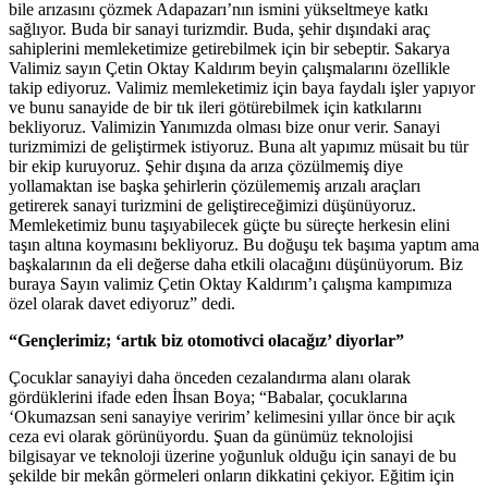
bile arızasını çözmek Adapazarı’nın ismini yükseltmeye katkı
sağlıyor. Buda bir sanayi turizmdir. Buda, şehir dışındaki araç
sahiplerini memleketimize getirebilmek için bir sebeptir. Sakarya
Valimiz sayın Çetin Oktay Kaldırım beyin çalışmalarını özellikle
takip ediyoruz. Valimiz memleketimiz için baya faydalı işler yapıyor
ve bunu sanayide de bir tık ileri götürebilmek için katkılarını
bekliyoruz. Valimizin Yanımızda olması bize onur verir. Sanayi
turizmimizi de geliştirmek istiyoruz. Buna alt yapımız müsait bu tür
bir ekip kuruyoruz. Şehir dışına da arıza çözülmemiş diye
yollamaktan ise başka şehirlerin çözülememiş arızalı araçları
getirerek sanayi turizmini de geliştireceğimizi düşünüyoruz.
Memleketimiz bunu taşıyabilecek güçte bu süreçte herkesin elini
taşın altına koymasını bekliyoruz. Bu doğuşu tek başıma yaptım ama
başkalarının da eli değerse daha etkili olacağını düşünüyorum. Biz
buraya Sayın valimiz Çetin Oktay Kaldırım’ı çalışma kampımıza
özel olarak davet ediyoruz” dedi.
“Gençlerimiz; ‘artık biz otomotivci olacağız’ diyorlar”
Çocuklar sanayiyi daha önceden cezalandırma alanı olarak
gördüklerini ifade eden İhsan Boya; “Babalar, çocuklarına
‘Okumazsan seni sanayiye veririm’ kelimesini yıllar önce bir açık
ceza evi olarak görünüyordu. Şuan da günümüz teknolojisi
bilgisayar ve teknoloji üzerine yoğunluk olduğu için sanayi de bu
şekilde bir mekân görmeleri onların dikkatini çekiyor. Eğitim için