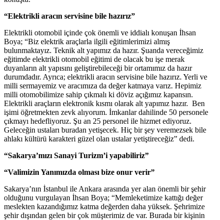
“Elektrikli aracın servisine bile hazırız”
Elektrikli otomobil içinde çok önemli ve iddialı konuşan İhsan
Boya; “Biz elektrik araçlarla ilgili eğitimlerimizi almış
bulunmaktayız. Teknik alt yapımız da hazır. Şuanda vereceğimiz
eğitimde elektrikli otomobil eğitimi de olacak bu işe merak
duyanların alt yapısını geliştirebileceği bir ortamımız da hazır
durumdadır. Ayrıca; elektrikli aracın servisine bile hazırız. Yerli ve
milli sermayemiz ve aracımıza da değer katmaya varız. Hepimiz
milli otomobilimize sahip çıkmalı ki döviz açığımız kapansın.
Elektrikli araçların elektronik kısmı olarak alt yapımız hazır. Ben
işimi öğretmekten zevk alıyorum. İmkanlar dahilinde 50 personele
çıkmayı hedefliyoruz. Şu an 25 personel ile hizmet ediyoruz.
Geleceğin ustaları buradan yetişecek. Hiç bir şey veremezsek bile
ahlakı kültürü karakteri güzel olan ustalar yetiştireceğiz” dedi.
“Sakarya’mızı Sanayi Turizm’i yapabiliriz”
“Valimizin Yanımızda olması bize onur verir”
Sakarya’nın İstanbul ile Ankara arasında yer alan önemli bir şehir
olduğunu vurgulayan İhsan Boya; “Memleketimize kattığı değer
meslekten kazandığımız katma değerden daha yüksek. Şehrimize
şehir dışından gelen bir çok müşterimiz de var. Burada bir kişinin