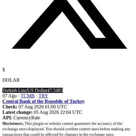
$
DOLAR
Turkish Lira/US Dollar
47.5483
07 Ağu ·
TCMB
·
TRY
Central Bank of the Republic of Turkey
Check:
07 Aug 2026 01:00 UTC
Latest change:
05 Aug 2026 22:04 UTC
API
: CurrencyRate
Disclaimers.
This plugin or website cannot guarantee the accuracy of the
exchange rates displayed. You should confirm current rates before making any
transactions that could be affected by changes in the exchange rates.