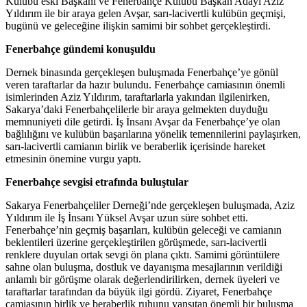
Kulübü eski Başkanı ve Fenerbahçe Kulübü Başkan Adayı Aziz
Yıldırım ile bir araya gelen Avşar, sarı-lacivertli kulübün geçmişi,
bugünü ve geleceğine ilişkin samimi bir sohbet gerçekleştirdi.
Fenerbahçe gündemi konuşuldu
Dernek binasında gerçekleşen buluşmada Fenerbahçe’ye gönül
veren taraftarlar da hazır bulundu. Fenerbahçe camiasının önemli
isimlerinden Aziz Yıldırım, taraftarlarla yakından ilgilenirken,
Sakarya’daki Fenerbahçelilerle bir araya gelmekten duyduğu
memnuniyeti dile getirdi. İş İnsanı Avşar da Fenerbahçe’ye olan
bağlılığını ve kulübün başarılarına yönelik temennilerini paylaşırken,
sarı-lacivertli camianın birlik ve beraberlik içerisinde hareket
etmesinin önemine vurgu yaptı.
Fenerbahçe sevgisi etrafında buluştular
Sakarya Fenerbahçeliler Derneği’nde gerçekleşen buluşmada, Aziz
Yıldırım ile İş İnsanı Yüksel Avşar uzun süre sohbet etti.
Fenerbahçe’nin geçmiş başarıları, kulübün geleceği ve camianın
beklentileri üzerine gerçekleştirilen görüşmede, sarı-lacivertli
renklere duyulan ortak sevgi ön plana çıktı. Samimi görüntülere
sahne olan buluşma, dostluk ve dayanışma mesajlarının verildiği
anlamlı bir görüşme olarak değerlendirilirken, dernek üyeleri ve
taraftarlar tarafından da büyük ilgi gördü. Ziyaret, Fenerbahçe
camiasının birlik ve beraberlik ruhunu yansıtan önemli bir buluşma