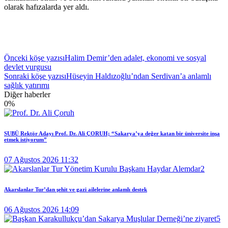
olarak hafızalarda yer aldı.
Önceki köşe yazısı
Halim Demir’den adalet, ekonomi ve sosyal
devlet vurgusu
Sonraki köşe yazısı
Hüseyin Haldızoğlu’ndan Serdivan’a anlamlı
sağlık yatırımı
Diğer haberler
0
%
SUBÜ Rektör Adayı Prof. Dr. Ali ÇORUH; “Sakarya’ya değer katan bir üniversite inşa
etmek istiyorum”
07 Ağustos 2026 11:32
Akarslanlar Tur’dan şehit ve gazi ailelerine anlamlı destek
06 Ağustos 2026 14:09