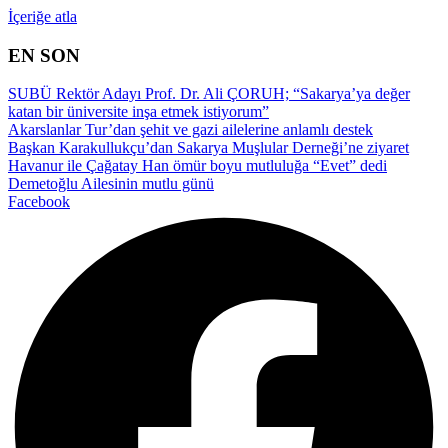
İçeriğe atla
EN SON
SUBÜ Rektör Adayı Prof. Dr. Ali ÇORUH; “Sakarya’ya değer
katan bir üniversite inşa etmek istiyorum”
Akarslanlar Tur’dan şehit ve gazi ailelerine anlamlı destek
Başkan Karakullukçu’dan Sakarya Muşlular Derneği’ne ziyaret
Havanur ile Çağatay Han ömür boyu mutluluğa “Evet” dedi
Demetoğlu Ailesinin mutlu günü
Facebook