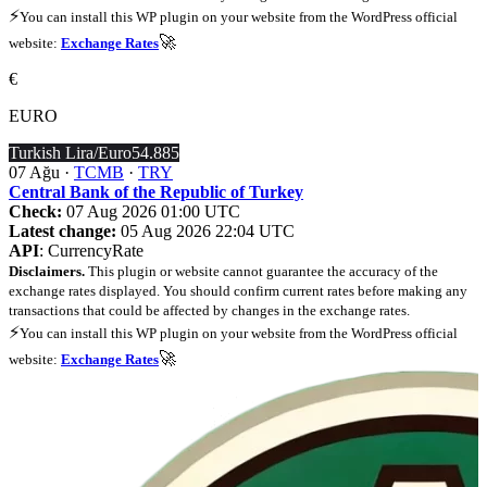
⚡
You can install this WP plugin on your website from the WordPress official
🚀
website:
Exchange Rates
€
EURO
Turkish Lira/Euro
54.885
07 Ağu ·
TCMB
·
TRY
Central Bank of the Republic of Turkey
Check:
07 Aug 2026 01:00 UTC
Latest change:
05 Aug 2026 22:04 UTC
API
: CurrencyRate
Disclaimers.
This plugin or website cannot guarantee the accuracy of the
exchange rates displayed. You should confirm current rates before making any
transactions that could be affected by changes in the exchange rates.
⚡
You can install this WP plugin on your website from the WordPress official
🚀
website:
Exchange Rates